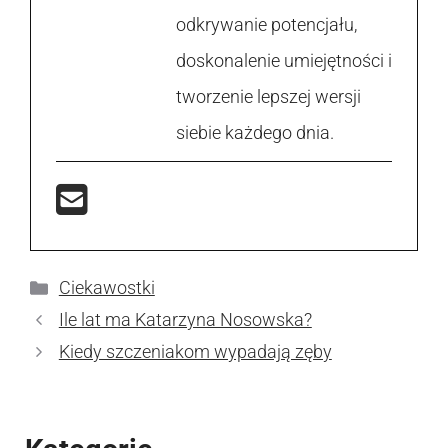
odkrywanie potencjału,
doskonalenie umiejętności i
tworzenie lepszej wersji
siebie każdego dnia.
Kategorie
Ciekawostki
Ile lat ma Katarzyna Nosowska?
Kiedy szczeniakom wypadają zęby