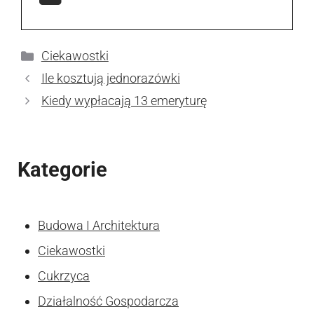
Kategorie
Ciekawostki
Ile kosztują jednorazówki
Kiedy wypłacają 13 emeryturę
Kategorie
Budowa I Architektura
Ciekawostki
Cukrzyca
Działalność Gospodarcza