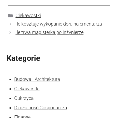
Kategorie
Ciekawostki
Ile kosztuje wykopanie dołu na cmentarzu
Ile trwa magisterka po inżynierze
Kategorie
Budowa I Architektura
Ciekawostki
Cukrzyca
Działalność Gospodarcza
Finanse