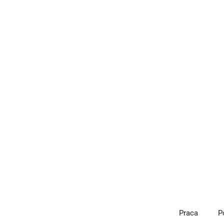
Przejdź
do
treści
Praca
P