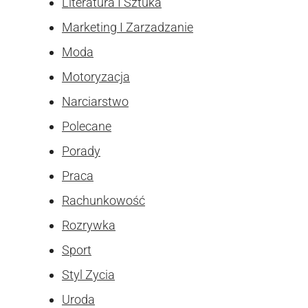
Literatura I Sztuka
Marketing I Zarzadzanie
Moda
Motoryzacja
Narciarstwo
Polecane
Porady
Praca
Rachunkowość
Rozrywka
Sport
Styl Zycia
Uroda