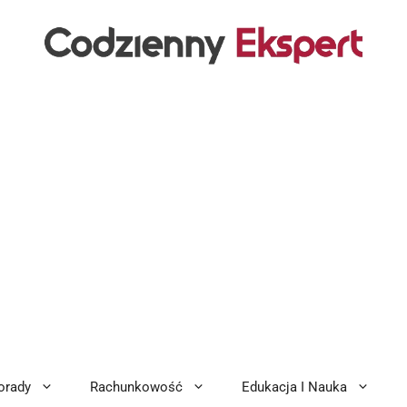
orady
Rachunkowość
Edukacja I Nauka