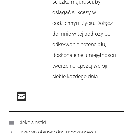
ścieżką mądrości, by
osiągać sukcesy w
codziennym życiu. Dołącz
do mnie w tej podróży po
odkrywanie potencjału,
doskonalenie umiejętności i
tworzenie lepszej wersji
siebie każdego dnia.
Kategorie
Ciekawostki
Jakie są objawy dny moczanowej