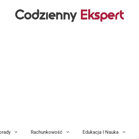
orady
Rachunkowość
Edukacja I Nauka