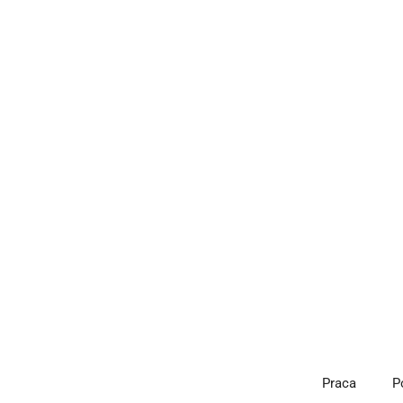
Przejdź
do
treści
Praca
P