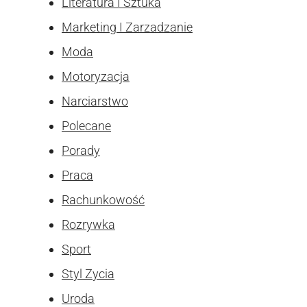
Literatura I Sztuka
Marketing I Zarzadzanie
Moda
Motoryzacja
Narciarstwo
Polecane
Porady
Praca
Rachunkowość
Rozrywka
Sport
Styl Zycia
Uroda