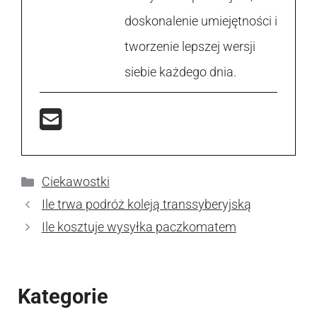
doskonalenie umiejętności i
tworzenie lepszej wersji
siebie każdego dnia.
Kategorie
Ciekawostki
Ile trwa podróż koleją transsyberyjską
Ile kosztuje wysyłka paczkomatem
Kategorie