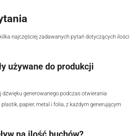
ytania
kilka najczęściej zadawanych pytań dotyczących ilości
ły używane do produkcji
aj dźwięku generowanego podczas otwierania
plastik, papier, metal i folia, z każdym generującym
ływ na ilość buchów?