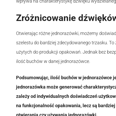
wpływa na charakterystykę dźwięku wydzielaneg
Zróżnicowanie dźwiękó
Otwierając różne jednorazówki, możemy doświad
szelestu do bardziej zdecydowanego trzasku. To z
użytych do produkcji opakowań. Jednak bez bezp
ilość buchów w danej jednorazówce.
Podsumowując, ilość buchów w jednorazówce je
jednorazówka może generować charakterystyczny
zależy od indywidualnych doświadczeń użytkown
na funkcjonalność opakowania, lecz są bardzi
otwierania czy używania jednorazówki.