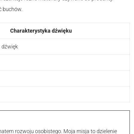
ść buchów.
Charakterystyka dźwięku
y dźwięk
atem rozwoju osobistego. Moja misja to dzielenie