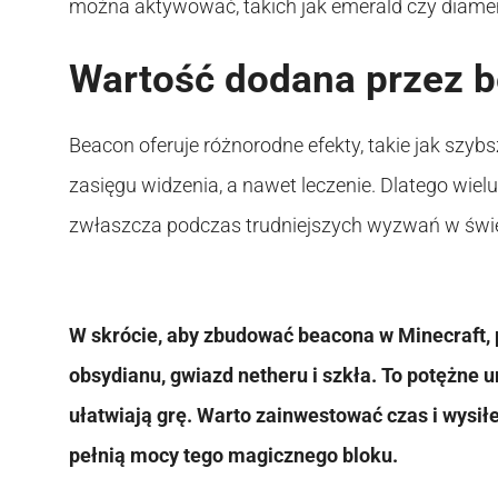
można aktywować, takich jak emerald czy diame
Wartość dodana przez 
Beacon oferuje różnorodne efekty, takie jak szyb
zasięgu widzenia, a nawet leczenie. Dlatego wiel
zwłaszcza podczas trudniejszych wyzwań w świe
W skrócie, aby zbudować beacona w Minecraft, p
obsydianu, gwiazd netheru i szkła. To potężne 
ułatwiają grę. Warto zainwestować czas i wysił
pełnią mocy tego magicznego bloku.