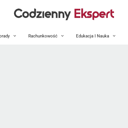
orady
Rachunkowość
Edukacja I Nauka