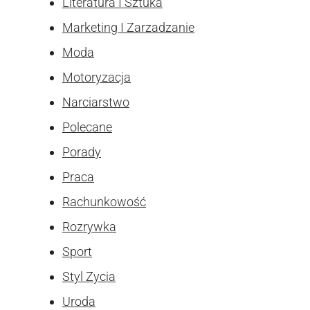
Literatura I Sztuka
Marketing I Zarzadzanie
Moda
Motoryzacja
Narciarstwo
Polecane
Porady
Praca
Rachunkowość
Rozrywka
Sport
Styl Zycia
Uroda