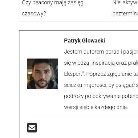
Czy beacony mają zasięg
Nie, akty
czasowy?
beztermin
Patryk Głowacki
Jestem autorem porad i pasjon
się wiedzą, inspiracją oraz p
Ekspert". Poprzez zgłębianie
ścieżką mądrości, by osiągać 
podróży po odkrywanie potencja
wersji siebie każdego dnia.