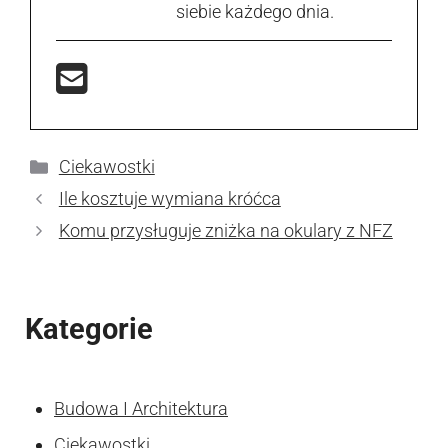
siebie każdego dnia.
Kategorie
Ciekawostki
Ile kosztuje wymiana króćca
Komu przysługuje zniżka na okulary z NFZ
Kategorie
Budowa I Architektura
Ciekawostki