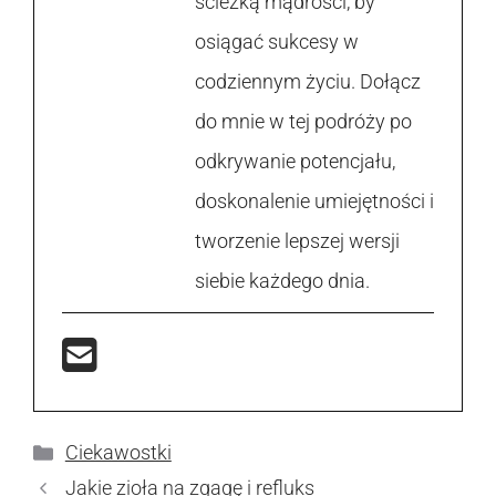
ścieżką mądrości, by
osiągać sukcesy w
codziennym życiu. Dołącz
do mnie w tej podróży po
odkrywanie potencjału,
doskonalenie umiejętności i
tworzenie lepszej wersji
siebie każdego dnia.
Kategorie
Ciekawostki
Jakie zioła na zgagę i refluks