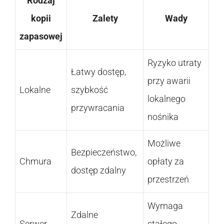
Rodzaj
kopii
Zalety
Wady
zapasowej
Ryzyko utraty
Łatwy dostęp,
przy awarii
Lokalne
szybkość
lokalnego
przywracania
nośnika
Możliwe
Bezpieczeństwo,
Chmura
opłaty za
dostęp zdalny
przestrzeń
Wymaga
Zdalne
Serwer
stałego