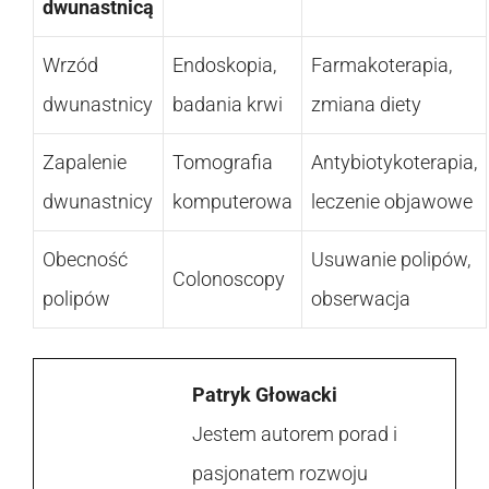
dwunastnicą
Wrzód
Endoskopia,
Farmakoterapia,
dwunastnicy
badania krwi
zmiana diety
Zapalenie
Tomografia
Antybiotykoterapia,
dwunastnicy
komputerowa
leczenie objawowe
Obecność
Usuwanie polipów,
Colonoscopy
polipów
obserwacja
Patryk Głowacki
Jestem autorem porad i
pasjonatem rozwoju