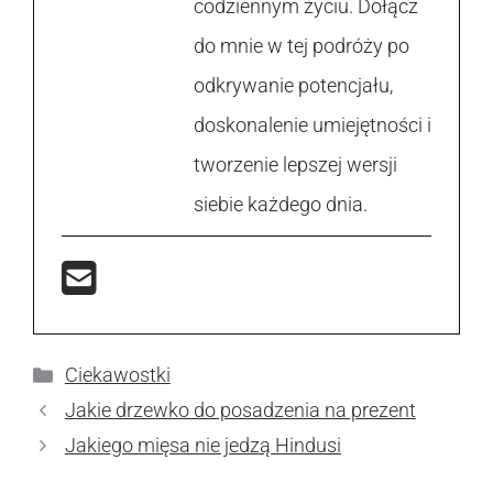
codziennym życiu. Dołącz
do mnie w tej podróży po
odkrywanie potencjału,
doskonalenie umiejętności i
tworzenie lepszej wersji
siebie każdego dnia.
Kategorie
Ciekawostki
Jakie drzewko do posadzenia na prezent
Jakiego mięsa nie jedzą Hindusi