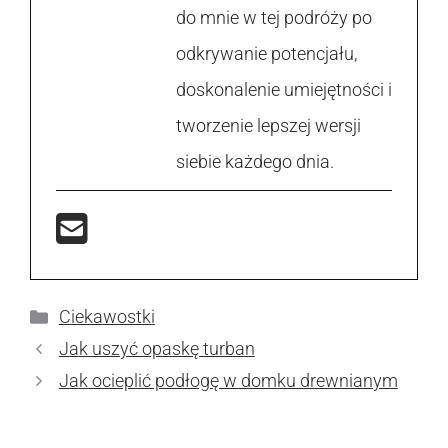
do mnie w tej podróży po
odkrywanie potencjału,
doskonalenie umiejętności i
tworzenie lepszej wersji
siebie każdego dnia.
Kategorie
Ciekawostki
Jak uszyć opaskę turban
Jak ocieplić podłogę w domku drewnianym